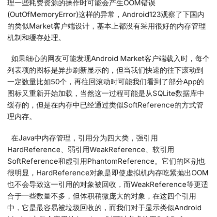
理一些耗费资源的操作时可能会产生OOM错误
(OutOfMemoryError)这样的异常，Android123观察了下国内
的类似Market客户端设计，基本上都没有采用很好的内存管理
机制和缓存处理。
如果细心的网友可能发现Android Market客户端载入时，每个
列表项的图标是异步刷新显示的，但当我们快速的往下滚动到
一定数量比如50个，再往回滚动时可能我们看到了部分App的
图标又重新开始加载，当然这一过程可能是从SQLite数据库中
缓存的，但是在内存中已经通过类似SoftReference的方式管
理内存。
在Java中内存管理，引用分为四大类，强引用
HardReference、弱引用WeakReference、软引用
SoftReference和虚引用PhantomReference。它们的区别也
很明显，HardReference对象是即使虚拟机内存吃紧抛出OOM
也不会导致这一引用的对象被回收，而WeakReference等更适
合于一些数量不多，但体积稍微庞大的对象，在这四个引用
中，它是最容易被垃圾回收的，而我们对于显示类似Android