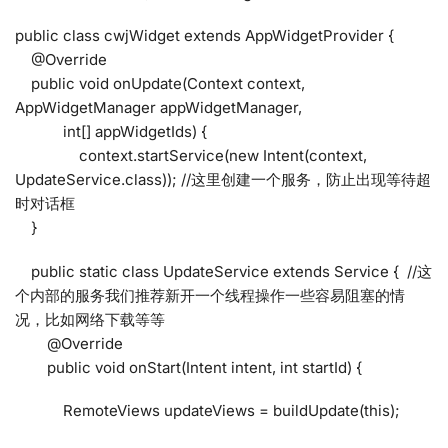
public class cwjWidget extends AppWidgetProvider {
@Override
public void onUpdate(Context context,
AppWidgetManager appWidgetManager,
int[] appWidgetIds) {
context.startService(new Intent(context,
UpdateService.class)); //这里创建一个服务，防止出现等待超
时对话框
}
public static class UpdateService extends Service { //这
个内部的服务我们推荐新开一个线程操作一些容易阻塞的情
况，比如网络下载等等
@Override
public void onStart(Intent intent, int startId) {
RemoteViews updateViews = buildUpdate(this);