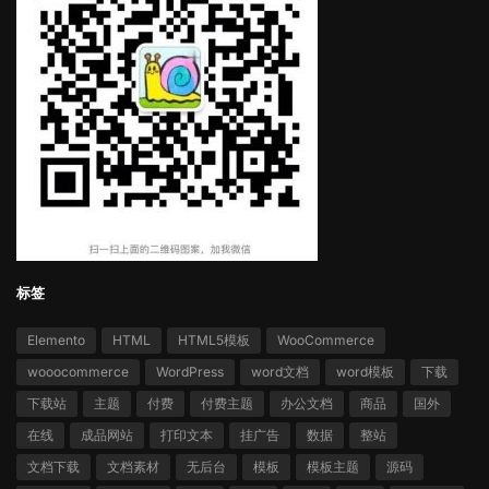
标签
Elemento
HTML
HTML5模板
WooCommerce
wooocommerce
WordPress
word文档
word模板
下载
下载站
主题
付费
付费主题
办公文档
商品
国外
在线
成品网站
打印文本
挂广告
数据
整站
文档下载
文档素材
无后台
模板
模板主题
源码