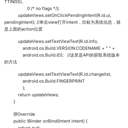
TTINGS),
0 /* no flags */);
updateViews.setOnClickPendingIntent(R.id.ui,
pendingIntent); //单击view打开intent，目标为系统信息，就
是上面的action位置
updateViews.setTextViewText(R.id.info,
android.os.Build.VERSION.CODENAME + " " +
android.os.Build.ID); //这里是API的获取系统版本
的方法
updateViews.setTextViewText(R.id.changelist,
android.os.Build.FINGERPRINT
);
return updateViews;
}
@Override
public IBinder onBind(Intent intent) {
return null;