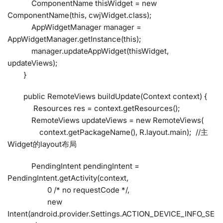
ComponentName thisWidget = new
ComponentName(this, cwjWidget.class);
AppWidgetManager manager =
AppWidgetManager.getInstance(this);
manager.updateAppWidget(thisWidget,
updateViews);
}
public RemoteViews buildUpdate(Context context) {
Resources res = context.getResources();
RemoteViews updateViews = new RemoteViews(
context.getPackageName(), R.layout.main); //主
Widget的layout布局
PendingIntent pendingIntent =
PendingIntent.getActivity(context,
0 /* no requestCode */,
new
Intent(android.provider.Settings.ACTION_DEVICE_INFO_SE