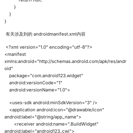
}
}
}
有关涉及到的 androidmanifest.xml内容
<?xml version="1.0" encoding="utf-8"?>
<manifest
xmlns:android="http://schemas.android.com/apk/res/andr
oid"
package="com.android123.widget"
android:versionCode="1"
android:versionName="1.0">
<uses-sdk android:minSdkVersion="3" />
<application android:icon="@drawable/icon"
android:label="@string/app_name">
<receiver android:name=".BuildWidget"
android:label="android123_cwj">