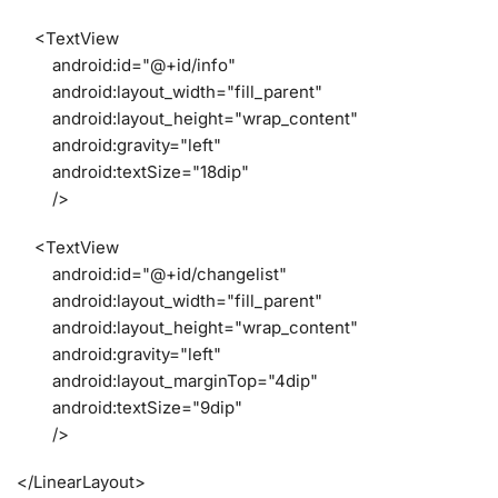
<TextView
android:id="@+id/info"
android:layout_width="fill_parent"
android:layout_height="wrap_content"
android:gravity="left"
android:textSize="18dip"
/>
<TextView
android:id="@+id/changelist"
android:layout_width="fill_parent"
android:layout_height="wrap_content"
android:gravity="left"
android:layout_marginTop="4dip"
android:textSize="9dip"
/>
</LinearLayout>