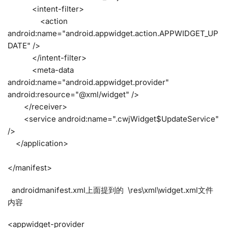
<intent-filter>
<action
android:name="android.appwidget.action.APPWIDGET_UP
DATE" />
</intent-filter>
<meta-data
android:name="android.appwidget.provider"
android:resource="@xml/widget" />
</receiver>
<service android:name=".cwjWidget$UpdateService"
/>
</application>
</manifest>
androidmanifest.xml上面提到的 \res\xml\widget.xml文件
内容
<appwidget-provider