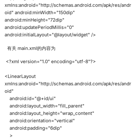
xmlns:android="http://schemas.android.com/apk/res/andr
oid" android:minWidth="150dip"
android:minHeight="72dip"
android:updatePeriodMillis="0"
android:initialLayout="@layout/widget" />
有关 main.xml的内容为
<?xml version="1.0" encoding="utf-8"?>
<LinearLayout
xmlns:android="http://schemas.android.com/apk/res/andr
oid"
android:id="@+id/ui"
android:layout_width="fill_parent"
android:layout_height="wrap_content"
android:orientation="vertical"
android:padding="6dip"
>