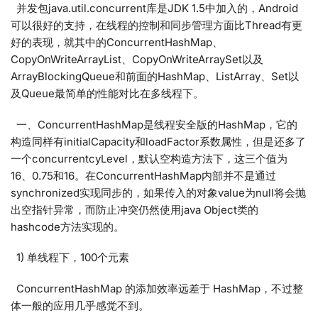
并发包java.util.concurrent库是JDK 1.5中加入的，Android
可以很好的支持，在线程的控制和同步管理方面比Thread有更
好的表现，就其中的ConcurrentHashMap、
CopyOnWriteArrayList、CopyOnWriteArraySet以及
ArrayBlockingQueue和前面的HashMap、ListArray、Set以
及Queue最简单的性能对比在多线程下。
一、ConcurrentHashMap是线程安全版的HashMap，它的
构造同样有initialCapacity和loadFactor系数属性，但是还多了
一个concurrentcyLevel，默认空构造方法下，这三个值为
16、0.75和16。在ConcurrentHashMap内部并不是通过
synchronized实现同步的，如果传入的对象value为null将会抛
出空指针异常，而防止冲突仍然使用java Object类的
hashcode方法实现的。
1) 单线程下，100个元素
ConcurrentHashMap 的添加效率远差于 HashMap，不过整
体一般的应用几乎感觉不到。