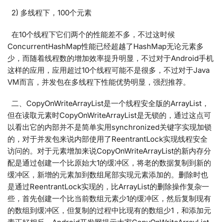
2) 多线程下，100个元素
在10个线程下它们两个的性能差不多，不过这时候
ConcurrentHashMap性能已经超越了HashMap无论元素多
少，而随着线程数的增加效率提升明显，不过对于Android手机
这样的应用，应用超过10个线程可能不是很多，不过对于Java
VM而言，并发包在多线程下性能优势明显，强烈推荐。
二、CopyOnWriteArrayList是一个线程安全版的ArrayList，
但在读取元素时CopyOnWriteArrayList是无锁的，通过这点可
以看出它的内部并不是简单实用synchronized关键字实现加锁
的，对于并发包来说内部使用了ReentrantLock实现线程安全
访问的。对于元素增加来说CopyOnWriteArrayList的新内存分
配是通过创建一个比原始大1的缓冲区，将老的数据复制到新的
缓冲区，新增的元素加到数组尾部实现元素添加的。删除时也
是通过ReentrantLock实现的，比ArrayList的删除操作复杂一
些，首先创建一个比当前数组元素少1的缓冲区，然后复制现有
的数组到缓冲区，但复制的过程中比现有的数组少1，和添加元