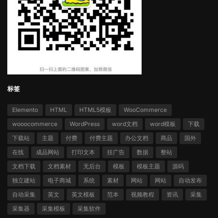
标签
Elemento
HTML
HTML5模板
WooCommerce
wooocommerce
WordPress
word文档
word模板
下载
下载站
主题
付费
付费主题
办公文档
商品
国外
在线
成品网站
打印文本
挂广告
数据
整站
文档下载
文档素材
无后台
模板
模板主题
源码
独立建站
电子商城
系统
素材
网站
网站
自动发布
自动采集
英文
英文模板
范本
视频教程
资讯
采集
采集器
采集模板
采集软件