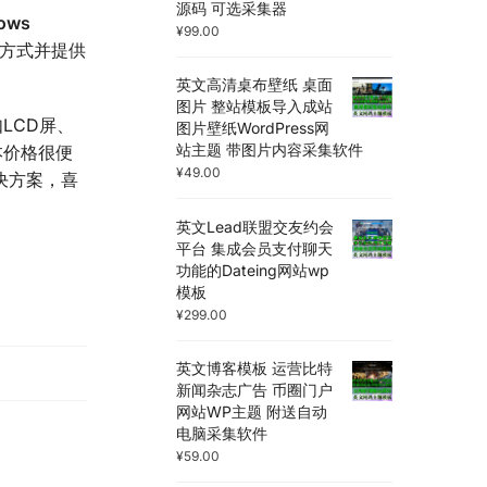
源码 可选采集器
ows
¥
99.00
的方式并提供
英文高清桌布壁纸 桌面
图片 整站模板导入成站
LCD屏、
图片壁纸WordPress网
站主题 带图片内容采集软件
本价格很便
¥
49.00
解决方案，喜
英文Lead联盟交友约会
平台 集成会员支付聊天
功能的Dateing网站wp
模板
¥
299.00
英文博客模板 运营比特
新闻杂志广告 币圈门户
网站WP主题 附送自动
电脑采集软件
¥
59.00