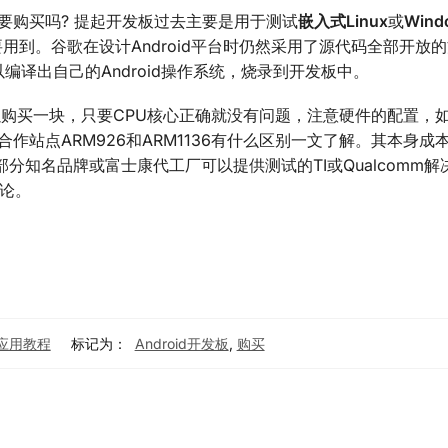
需要购买吗? 提起开发板过去主要是用于测试
嵌入式Linux
或
Wind
用到。谷歌在设计Android平台时仍然采用了源代码全部开放
可以编译出自己的Android操作系统，烧录到开发板中。
买一块，只要CPU核心正确就没有问题，注意硬件的配置，如
作站点ARM926和ARM1136有什么区别一文了解。其本身成
PU众多，部分知名品牌或富士康代工厂可以提供测试的TI或Qualcomm
讨论。
应用教程
标记为：
Android开发板
,
购买