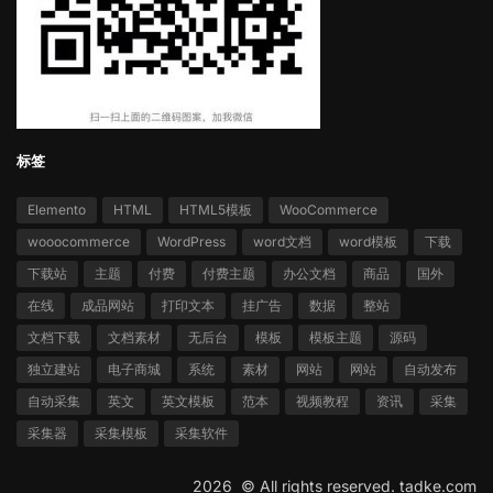
标签
Elemento
HTML
HTML5模板
WooCommerce
wooocommerce
WordPress
word文档
word模板
下载
下载站
主题
付费
付费主题
办公文档
商品
国外
在线
成品网站
打印文本
挂广告
数据
整站
文档下载
文档素材
无后台
模板
模板主题
源码
独立建站
电子商城
系统
素材
网站
网站
自动发布
自动采集
英文
英文模板
范本
视频教程
资讯
采集
采集器
采集模板
采集软件
2026 ©
All rights reserved.
tadke.com