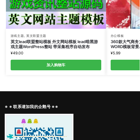
游戏主题
,
英文联盟主题
办公模板
英文lead联盟整站模板 外文网站模板 lead暗黑游
360款大气商
戏主题WordPress整站 带采集程序自动发布
WORD模板背景
¥
49.00
¥
5.99
加入购物车
※ ※ 联系请加我的企鹅号 ※※