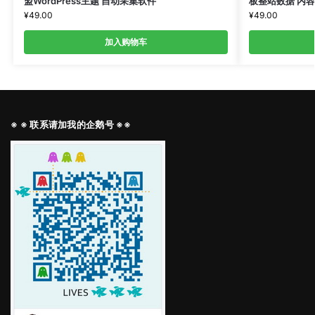
盟WordPress主题 自动采集软件
板整站数据 内
¥
49.00
¥
49.00
加入购物车
※ ※ 联系请加我的企鹅号 ※※