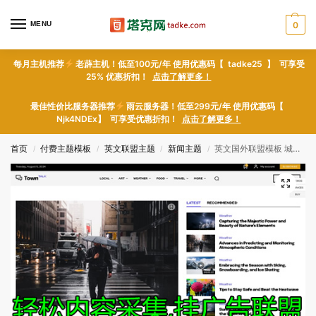
MENU
0
每月主机推荐
老薜主机！低至100元/年 使用优惠码【 tadke25 】 可享受
25% 优惠折扣！
点击了解更多！
最佳性价比服务器推荐
雨云服务器！低至299元/年 使用优惠码【
Njk4NDEx】 可享受优惠折扣！
点击了解更多！
首页
付费主题模板
英文联盟主题
新闻主题
英文国外联盟模板 城市资讯博客 城市新闻网站整站wp主题 附送自动内容采集器
/
/
/
/