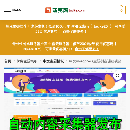
MENU
0
每月主机推荐
老薜主机！低至100元/年 使用优惠码【 tadke25 】 可享受
25% 优惠折扣！
点击了解更多！
最佳性价比服务器推荐
雨云服务器！低至299元/年 使用优惠码【
Njk4NDEx】 可享受优惠折扣！
点击了解更多！
首页
付费主题模板
中文主题模板
中文wordpress主题创业课程视频游戏下载图片摄影素材虚拟资源 整站模板 可选采集发布
/
/
/